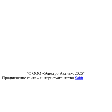
FAQ
О
КОМПАНИИ
СЕРВИС
НОВОСТИ
ДОСТАВКА
И ОПЛАТА
ВЫПОЛНЕННЫЕ
ПРОЕКТЫ
КОНТАКТЫ
“© ООО «Электро-Актив», 2026”.
Продвижение сайта – интернет-агентство
Sabit