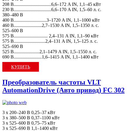
208 В................................6,6–172 A IN, 1,1–45 кВт
230 В................................6,6–170 A IN, 1,5–60 л. с.
380–480 В
400 В............................3–1720 A IN, 1,1–1000 кВт
460 В........................2,7–1530 A IN, 1,5–1350 л. с.
525–600 В
575 В............................. 2,4–131 A IN, 1,1–90 кВт
575 В...........................2,4–131 A IN, 1,5–125 л. с.
525–690 В
525 В......................2,1–1479 A IN, 1,5–1550 л. с.
690 В........................1,6–1415 A IN, 1,1–1400 кВт
КУПИТЬ
Преобразователь частоты VLT
AutomationDrive (Авто привод) FC 302
3 x 200–240 В 0,25–37 кВт
3 x 380–500 В 0,37–1100 кВт
3 x 525–600 В 0,75–75 кВт
3 x 525–690 В 1,1–1400 кВт