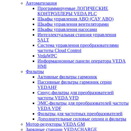
Автоматизация
Программируемые ЛОГИЧЕСКИЕ
КОНТРОЛЛЕРЫ VEDA PLC
Шкафы управления АВО (САУ АВО)
Шкафы управления вентиляторами
Шкафы управления насосами
Интеллектуальная станция управления
SALT
Система управления преобразователями
частоты Cloud Control
VedaWPC
Информационные панели оператора VEDA
HMI
Фильтры
Активные фильтры гармоник
Пассивные фильтры гармоник серии
VEDAHF
Синус-фильтры для преобразователей
частоты VEDA VFD
ЭМС-фильтры для преобразователей частоты
VEDA VDF
Фильтры для частотных преобразователей
Дополнительные силовые опции и фильтры
Мотор-редукторы VEDA GM
Зарядные станции VEDACHARGE