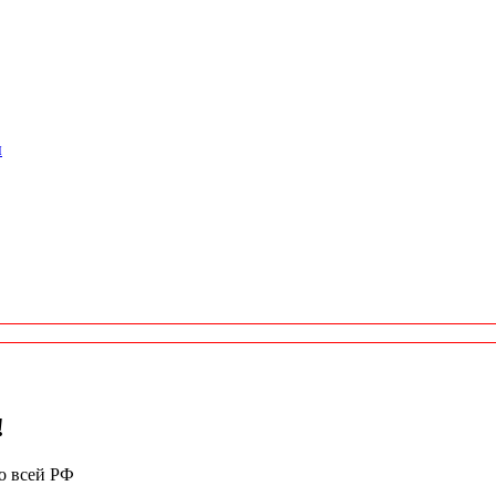
ы
!
по всей РФ