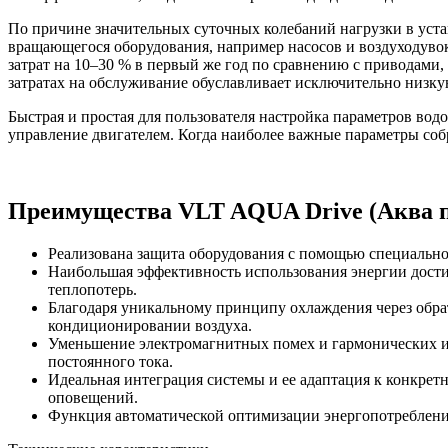
По причине значительных суточных колебаний нагрузки в уста
вращающегося оборудования, например насосов и воздуходуво
затрат на 10–30 % в первый же год по сравнению с приводам
затратах на обслуживание обуславливает исключительно низку
Быстрая и простая для пользователя настройка параметров вод
управление двигателем. Когда наиболее важные параметры соб
Преимущества VLT AQUA Drive (Аква пр
Реализована защита оборудования с помощью специально 
Наибольшая эффективность использования энергии достиг
теплопотерь.
Благодаря уникальному принципу охлаждения через обрат
кондиционировании воздуха.
Уменьшение электромагнитных помех и гармонических и
постоянного тока.
Идеальная интеграция системы и ее адаптация к конкр
оповещений.
Функция автоматической оптимизации энергопотребления