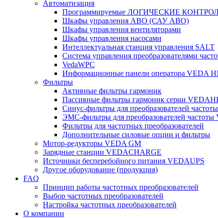
Автоматизация
Программируемые ЛОГИЧЕСКИЕ КОНТРО
Шкафы управления АВО (САУ АВО)
Шкафы управления вентиляторами
Шкафы управления насосами
Интеллектуальная станция управления SALT
Система управления преобразователями часто
VedaWPC
Информационные панели оператора VEDA H
Фильтры
Активные фильтры гармоник
Пассивные фильтры гармоник серии VEDAH
Синус-фильтры для преобразователей часто
ЭМС-фильтры для преобразователей частот
Фильтры для частотных преобразователей
Дополнительные силовые опции и фильтры
Мотор-редукторы VEDA GM
Зарядные станции VEDACHARGE
Источники бесперебойного питания VEDAUPS
Другое оборудование (продукция)
FAQ
Принцип работы частотных преобразователей
Выбор частотных преобразователей
Настройка частотных преобразователей
О компании