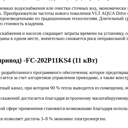
новках водоснабжения или очистки сточных вод, экономически 
к. Преобразователи частоты нового поколения VLT AQUA Drive 
и, произведенными по традиционным технологиям. Длительный 
ю стоимость владения.
оснабжения и насосов сокращает затраты времени на установку,
раны в одном месте, значительно снижается риск неправильной 
ивод) -FC-202P11KS4 (11 кВт)
разработанного программного обеспечения, которое предотвращ
ается за счет алгоритмов управления приводами, а также конс
ный канал, при котором 90 % тепла выводится из помещения, о
скажений достигается благодаря встроенному масштабируемому
етной сфере применения становятся возможными благодаря испо
 позволяет достичь 3–8 % экономии электроэнергии.