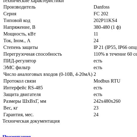
Технические характеристики
Производитель
Danfoss
Серия
FC 202
Типовой код
202P11KS4
Напряжение, В
380-480 (1 ф)
Мощность, кВт
11
Ток, Iном., А
24
Степень защиты
IP 21 (IP55, IP66 опц
Перегрузочная способность
110% в течение 60 се
ПИД-регулятор
есть
ЭМС фильтр
есть
Число аналоговых входов (0-10В, 4-20мА)
2
Протокол связи
Modbus RTU
Интерфейс RS-485
есть
Защита двигателя
есть
Размеры ШхВхГ, мм
242x480x260
Вес, кг
23
Гарантия, мес.
24
Техническая документация
Презентация