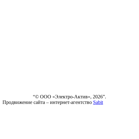
FAQ
О
КОМПАНИИ
СЕРВИС
НОВОСТИ
ДОСТАВКА
И ОПЛАТА
ВЫПОЛНЕННЫЕ
ПРОЕКТЫ
КОНТАКТЫ
“© ООО «Электро-Актив», 2026”.
Продвижение сайта – интернет-агентство
Sabit