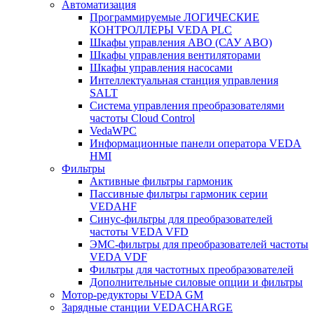
Автоматизация
Программируемые ЛОГИЧЕСКИЕ
КОНТРОЛЛЕРЫ VEDA PLC
Шкафы управления АВО (САУ АВО)
Шкафы управления вентиляторами
Шкафы управления насосами
Интеллектуальная станция управления
SALT
Система управления преобразователями
частоты Cloud Control
VedaWPC
Информационные панели оператора VEDA
HMI
Фильтры
Активные фильтры гармоник
Пассивные фильтры гармоник серии
VEDAHF
Синус-фильтры для преобразователей
частоты VEDA VFD
ЭМС-фильтры для преобразователей частоты
VEDA VDF
Фильтры для частотных преобразователей
Дополнительные силовые опции и фильтры
Мотор-редукторы VEDA GM
Зарядные станции VEDACHARGE