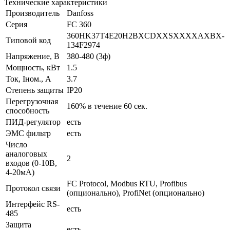
Технические характеристики
Производитель
Danfoss
Серия
FC 360
360HK37T4E20H2BXCDXXSXXXXAXBX-
Типовой код
134F2974
Напряжение, В
380-480 (3ф)
Мощность, кВт
1.5
Ток, Iном., А
3.7
Степень защиты
IP20
Перегрузочная
160% в течение 60 сек.
способность
ПИД-регулятор
есть
ЭМС фильтр
есть
Число
аналоговых
2
входов (0-10В,
4-20мА)
FC Protocol, Modbus RTU, Profibus
Протокол связи
(опционально), ProfiNet (опционально)
Интерфейс RS-
есть
485
Защита
есть